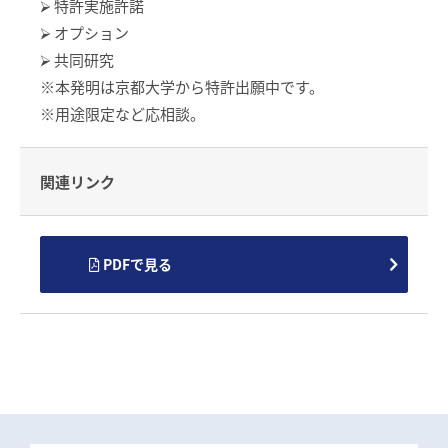
⮚ 特許実施許諾
⮚ オプション
⮚ 共同研究
※本発明は京都大学から特許出願中です。
※用途限定など応相談。
関連リンク
PDFで見る