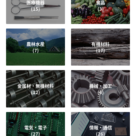
医療機器
食品
(15)
(3)
農林水産
有機材料
(7)
(17)
金属材・無機材料
機械・加工
(12)
(6)
電気・電子
情報・通信
(27)
(26)