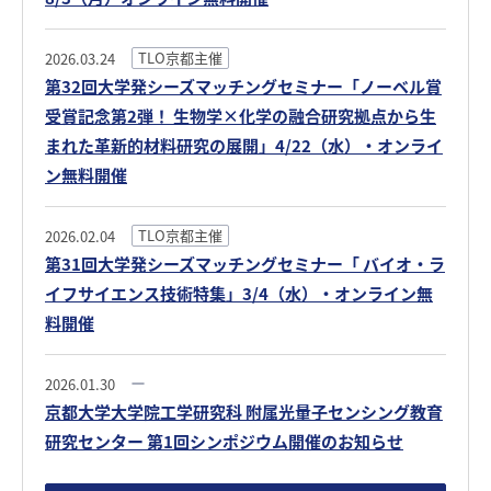
TLO京都主催
2026.03.24
第32回大学発シーズマッチングセミナー「ノーベル賞
受賞記念第2弾！ 生物学×化学の融合研究拠点から生
まれた革新的材料研究の展開」4/22（水）・オンライ
ン無料開催
TLO京都主催
2026.02.04
第31回大学発シーズマッチングセミナー「 バイオ・ラ
イフサイエンス技術特集」3/4（水）・オンライン無
料開催
2026.01.30
京都大学大学院工学研究科 附属光量子センシング教育
研究センター 第1回シンポジウム開催のお知らせ