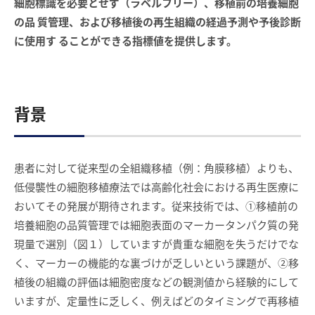
細胞標識を必要とせず（ラベルフリー）、移植前の培養細胞
の品 質管理、および移植後の再生組織の経過予測や予後診断
に使用す ることができる指標値を提供します。
背景
患者に対して従来型の全組織移植（例：角膜移植）よりも、
低侵襲性の細胞移植療法では高齢化社会における再生医療に
おいてその発展が期待されます。従来技術では、①移植前の
培養細胞の品質管理では細胞表面のマーカータンパク質の発
現量で選別（図１）していますが貴重な細胞を失うだけでな
く、マーカーの機能的な裏づけが乏しいという課題が、②移
植後の組織の評価は細胞密度などの観測値から経験的にして
いますが、定量性に乏しく、例えばどのタイミングで再移植