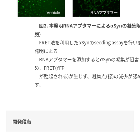
図2. 本発明RNAアプタマーによるαSynの凝集阻
胞)
FRET法を利用したαSynのseeding assayを行
発明による
RNAアプタマーを添加するとαSynの凝集が阻
め、FRET(YFP
が励起される)が生じず、凝集点(緑)の減少が認
す。
開発段階