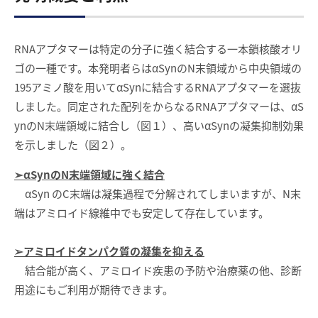
RNAアプタマーは特定の分子に強く結合する一本鎖核酸オリ
ゴの一種です。本発明者らはαSynのN末領域から中央領域の
195アミノ酸を用いてαSynに結合するRNAアプタマーを選抜
しました。同定された配列をからなるRNAアプタマーは、αS
ynのN末端領域に結合し（図１）、高いαSynの凝集抑制効果
を示しました（図２）。
➢αSynのN末端領域に強く結合
αSyn のC末端は凝集過程で分解されてしまいますが、N末
端はアミロイド線維中でも安定して存在しています。
➢アミロイドタンパク質の凝集を抑える
結合能が高く、アミロイド疾患の予防や治療薬の他、診断
用途にもご利用が期待できます。