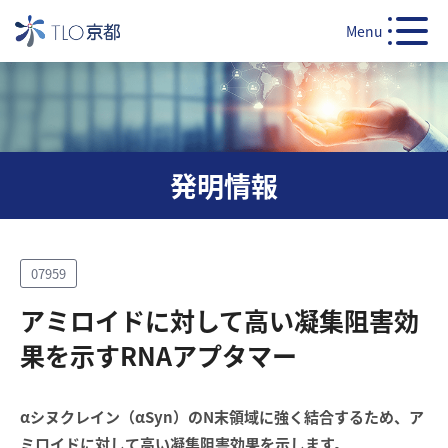
Menu
発明情報
07959
アミロイドに対して高い凝集阻害効
果を示すRNAアプタマー
αシヌクレイン（αSyn）のN末領域に強く結合するため、ア
ミロイドに対して高い凝集阻害効果を示します。