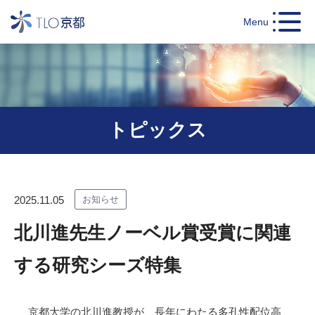
Menu
トピックス
2025.11.05
お知らせ
北川進先生ノーベル賞受賞に関連
する研究シーズ特集
京都大学の北川進教授が、長年にわたる多孔性配位高